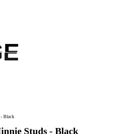
GE
GE
 - Black
innie Studs - Black