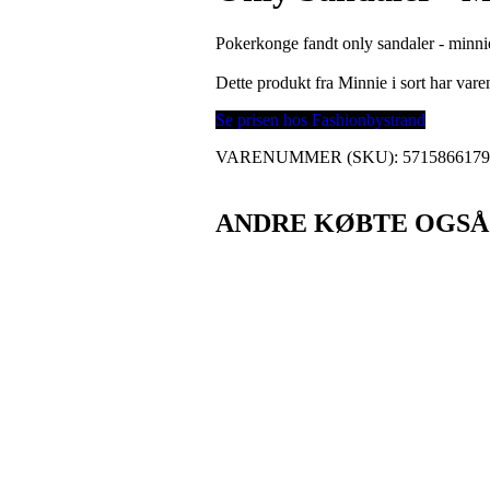
Pokerkonge fandt only sandaler - minnie
Dette produkt fra Minnie i sort har va
Se prisen hos Fashionbystrand
VARENUMMER (SKU):
571586617
ANDRE KØBTE OGSÅ