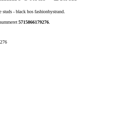
 studs - black hos fashionbystrand.
renummeret
5715866179276
.
9276