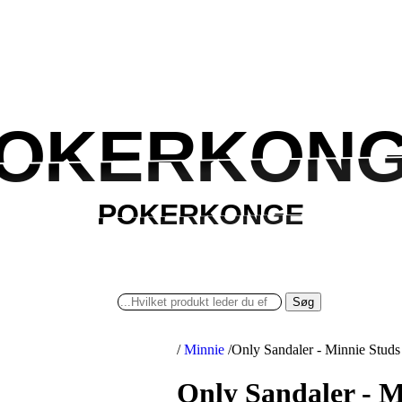
OKERKON
OKERKON
POKERKONGE
POKERKONGE
Søg
/
Minnie
/
Only Sandaler - Minnie Studs
Only Sandaler - M