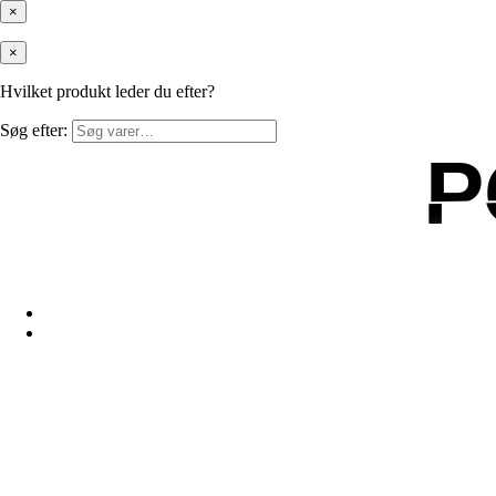
×
×
Hvilket produkt leder du efter?
Søg efter:
P
P