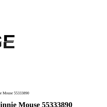
GE
GE
ie Mouse 55333890
innie Mouse 55333890