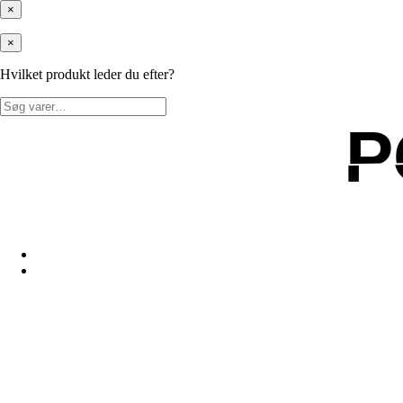
×
×
Hvilket produkt leder du efter?
Søg
efter:
P
P